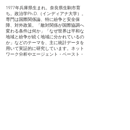
1977年兵庫県生まれ。奈良県生駒市育
ち。政治学Ph.D.（インディアナ大学）。
専門は国際関係論、特に紛争と安全保
障、対外政策。「敵対関係が国際協調へ
変わる条件は何か」「なぜ世界は平和な
地域と紛争が続く地域に分かれているの
か」などのテーマを、主に統計データを
用いて実証的に研究しています。ネット
ワーク分析やエージェント・ベースト・
モデリングなど新しい手法を応用した研
究にも取り組んでいます。
Email:
ksakuwa@aoyamagakuin.jp
​研究室: 8号館W418
教員情報
Researchmap